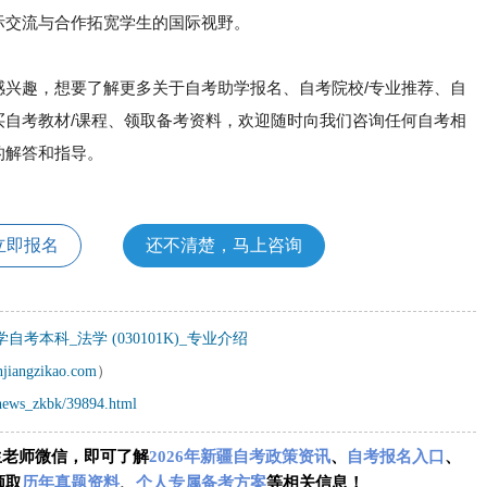
际交流与合作拓宽学生的国际视野。
感兴趣，想要了解更多关于自考助学报名、自考院校/专业推荐、自
买自考教材/课程、领取备考资料，欢迎随时向我们咨询任何自考相
的解答和指导。
立即报名
还不清楚，马上咨询
自考本科_法学 (030101K)_专业介绍
njiangzikao.com
）
/news_zkbk/39894.html
生老师微信，即可了解
2026年新疆自考政策资讯
、
自考报名入口
、
领取
历年真题资料
、
个人专属备考方案
等相关信息！