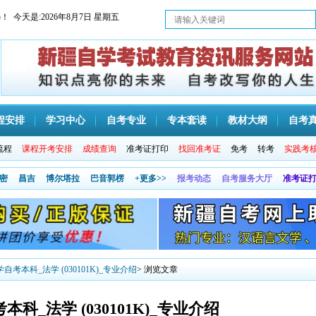
)
！ 今天是:
2026年8月7日 星期五
程安排
学习中心
自考专业
专本套读
教材大纲
自考
流程
课程开考安排
成绩查询
准考证打印
找回准考证
免考
转考
实践考
密
昌吉
博尔塔拉
巴音郭楞
+更多>>
报考动态
自考服务大厅
准考证
自考本科_法学 (030101K)_专业介绍
> 浏览文章
科_法学 (030101K)_专业介绍