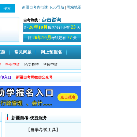
新疆自考办电话
|
RSS导航
|
网站地图
点击咨询
自考热线：
23
26年10月
距
报名预计还有
天
77
26年10月
距
考试还有
天
真题
常见问题
网上预报名
核
毕业申请
论文答辩
学位申请
打印入口
新疆自考网微信公众号
新疆自考-便捷服务
【自学考试工具】