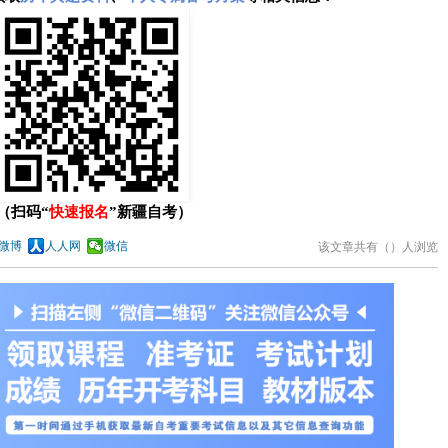
（扫码“
快速报名
”新疆自考）
微博
人人网
微信
该文章共有（
）人浏览