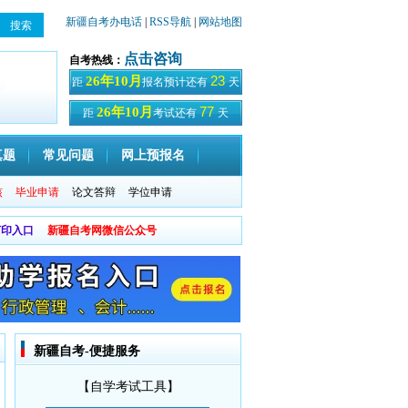
新疆自考办电话
|
RSS导航
|
网站地图
点击咨询
自考热线：
23
26年10月
距
报名预计还有
天
77
26年10月
距
考试还有
天
真题
常见问题
网上预报名
核
毕业申请
论文答辩
学位申请
打印入口
新疆自考网微信公众号
新疆自考-便捷服务
【自学考试工具】