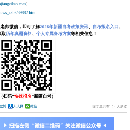
njiangzikao.com
）
/news_zkbk/39882.html
生老师微信，即可了解
2026年新疆自考政策资讯
、
自考报名入口
、
领取
历年真题资料
、
个人专属备考方案
等相关信息！
（扫码“
快速报名
”新疆自考）
微博
人人网
微信
该文章共有（
）人浏览