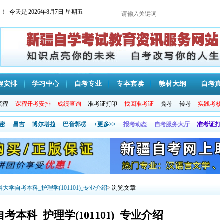
)
！ 今天是:
2026年8月7日 星期五
程安排
学习中心
自考专业
专本套读
教材大纲
自考
流程
课程开考安排
成绩查询
准考证打印
找回准考证
免考
转考
实践考
密
昌吉
博尔塔拉
巴音郭楞
+更多>>
报考动态
自考服务大厅
准考证
大学自考本科_护理学(101101)_专业介绍
> 浏览文章
本科_护理学(101101)_专业介绍