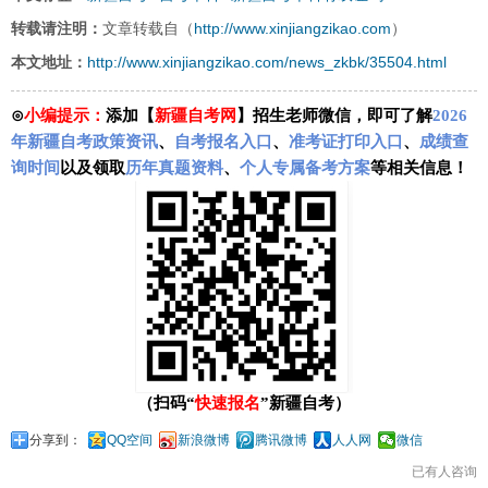
http://www.xinjiangzikao.com
转载请注明：
文章转载自（
）
http://www.xinjiangzikao.com/news_zkbk/35504.html
本文地址：
⊙
小编提示：
添加【
新疆自考网
】招生老师微信，即可了解
2026
年新疆自考政策资讯
、
自考报名入口
、
准考证打印入口
、
成绩查
询时间
以及领取
历年真题资料
、
个人专属备考方案
等相关信息！
（扫码“
快速报名
”新疆自考）
分享到：
QQ空间
新浪微博
腾讯微博
人人网
微信
已有
人咨询