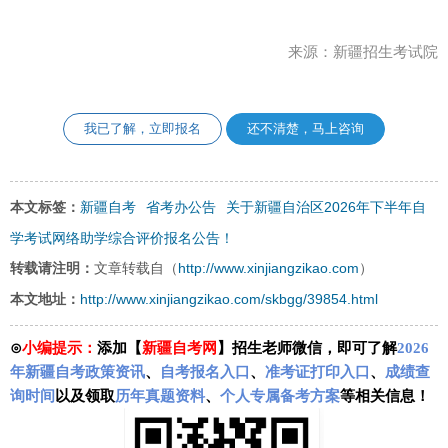
来源：新疆招生考试院
我已了解，立即报名
还不清楚，马上咨询
新疆自考
省考办公告
关于新疆自治区2026年下半年自
本文标签：
学考试网络助学综合评价报名公告！
http://www.xinjiangzikao.com
转载请注明：
文章转载自（
）
http://www.xinjiangzikao.com/skbgg/39854.html
本文地址：
⊙
小编提示：
添加【
新疆自考网
】招生老师微信，即可了解
2026
年新疆自考政策资讯
、
自考报名入口
、
准考证打印入口
、
成绩查
询时间
以及领取
历年真题资料
、
个人专属备考方案
等相关信息！