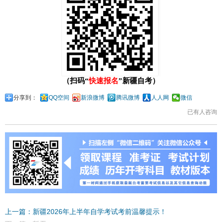
（扫码“
快速报名
”新疆自考）
分享到：
QQ空间
新浪微博
腾讯微博
人人网
微信
已有
人咨询
上一篇：新疆2026年上半年自学考试考前温馨提示！