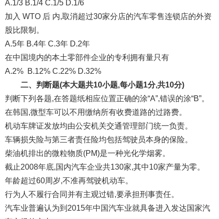
A.1/3 B.1/4 C.1/5 D.1/6
加入 WTO 后 内,取消超过30家分店的汽车零售连锁店的外资
股比限制。
A.5年 B.4年 C.3年 D.2年
在中国境内的本土零部件企业的专利拥有量只有
A.2% B.12% C.22% D.32%
二、判断题(本大题共10小题,每小题1分,共10分)
判断下列各题,在答题纸相应位置正确的涂“A”,错误的涂“B”。
在韩国,微型车可以不用缴纳所有收费道路的过路费。
机动车牌证发放均由公安机关交通管理部门统一负责。
车辆损失险与第三者责任险均包括驾驶员本身的保险。
柴油机排出的微粒物质(PM)是一种光化学烟雾。
截止2008年底,国内汽车企业共130家,其中10家产量为零。
年龄超过60周岁,不准再驾驶机动车。
行为人不履行合同并有主观过错,要承担刑事责任。
汽车业普遍认为到2015年中国汽车业就具备进入发达国家汽