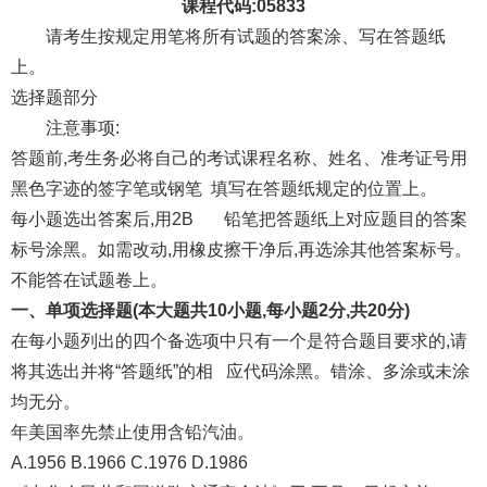
课程代码:05833
请考生按规定用笔将所有试题的答案涂、写在答题纸
上。
选择题部分
注意事项:
答题前,考生务必将自己的考试课程名称、姓名、准考证号用
黑色字迹的签字笔或钢笔 填写在答题纸规定的位置上。
每小题选出答案后,用2B 铅笔把答题纸上对应题目的答案
标号涂黑。如需改动,用橡皮擦干净后,再选涂其他答案标号。
不能答在试题卷上。
一、单项选择题(本大题共10小题,每小题2分,共20分)
在每小题列出的四个备选项中只有一个是符合题目要求的,请
将其选出并将“答题纸”的相 应代码涂黑。错涂、多涂或未涂
均无分。
年美国率先禁止使用含铅汽油。
A.1956 B.1966 C.1976 D.1986