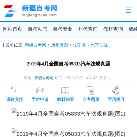
网站首页
自考动态
自考专业
开考查询
教材查询
成
新疆自考网
历年真题
法学类
汽车法规
当前位置:
>
>
>
2019年4月全国自考05833汽车法规真题
编辑：
新疆自考网
时间：2019-12-30 14:24:47 阅读（
）
课程安排
学位申请
教材购买
自考题库
学历提升