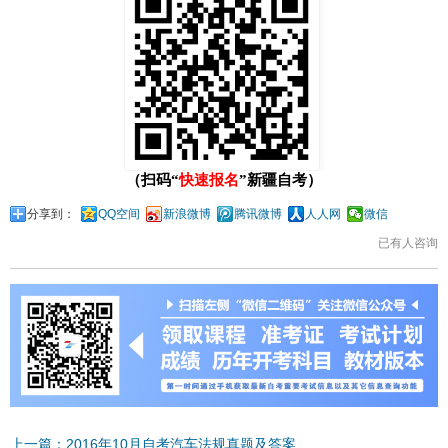
（扫码“
快速报名
”新疆自考）
分享到：
QQ空间
新浪微博
腾讯微博
人人网
微信
已有
人咨询
上一篇：2016年10月自考汽车法规真题及答案