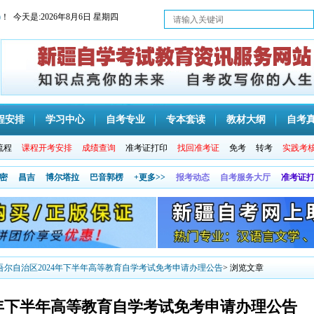
)
！ 今天是:
2026年8月6日 星期四
程安排
学习中心
自考专业
专本套读
教材大纲
自考
流程
课程开考安排
成绩查询
准考证打印
找回准考证
免考
转考
实践考
密
昌吉
博尔塔拉
巴音郭楞
+更多>>
报考动态
自考服务大厅
准考证
吾尔自治区2024年下半年高等教育自学考试免考申请办理公告
> 浏览文章
4年下半年高等教育自学考试免考申请办理公告