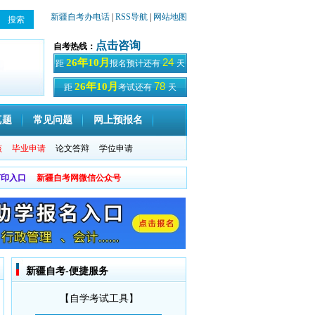
新疆自考办电话
|
RSS导航
|
网站地图
点击咨询
自考热线：
24
26年10月
距
报名预计还有
天
78
26年10月
距
考试还有
天
真题
常见问题
网上预报名
核
毕业申请
论文答辩
学位申请
打印入口
新疆自考网微信公众号
新疆自考-便捷服务
【自学考试工具】