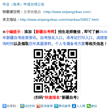
毕业（免考）申请办理公告
http://www.xinjiangzikao.com
转载请注明：
文章转载自（
）
http://www.xinjiangzikao.com/miankao/34817.html
本文地址：
⊙
小编提示：
添加【
新疆自考网
】招生老师微信，即可了解
2026
年新疆自考政策资讯
、
自考报名入口
、
准考证打印入口
、
成绩查
询时间
以及领取
历年真题资料
、
个人专属备考方案
等相关信息！
（扫码“
快速报名
”新疆自考）
分享到：
QQ空间
新浪微博
腾讯微博
人人网
微信