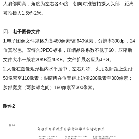
人肩部同高，角度为左右各45度，朝向对准被拍摄人头部，距离
被拍摄人1.5米-2米。
四、电子图像文件
1.电子图像文件规格为宽480像素*高640像素，分辨率300dpi，24
位真彩色。应符合JPEG标准，压缩品质系数不低于60，压缩后
文件大小一般在20KB至40KB。文件扩展名应为JPG。
2.人像在图像矩形框内水平居中，左右对称。头顶发际距上边沿
50像素至110像素；眼睛所在位置距上边沿200像素至300像素；
脸部宽度（两脸颊之间）180像素至300像素。
附件2