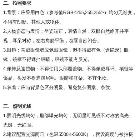
二、拍照要求
1.背景：应采用白色（参考值RGB<255,255,255>）均匀无渐变，
不得有阴影、其他人或物体。
2.人物姿态与表情：坐姿端正，表情自然，双眼自然睁开并平
视，耳朵对称，左右肩膀平衡，嘴唇自然闭合。
3.眼镜：常戴眼镜者应佩戴眼镜，但不得戴有色（含隐形）眼
镜，镜框不得遮挡眼睛，眼镜不能有反光。
4.佩饰及遮挡物：不得使用头部覆盖物。不得佩戴耳环、项链等
饰品。头发不得遮挡眉毛、眼睛和耳朵。不宜化妆。
5.衣着：应与背景色区分明显。避免复杂图案、条纹。
三、照明光线
1.照明光线均匀，脸部曝光均匀，无明显可见或不对称的高光、
光斑，无红眼。
2.建议配置光源两只（色温5500K-5600K），摆设高度与被拍摄