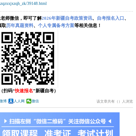
zzqzxxjxzqh_zk/39148.html
生老师微信，即可了解
2026年新疆自考政策资讯
、
自考报名入口
、
领取
历年真题资料
、
个人专属备考方案
等相关信息！
（扫码“
快速报名
”新疆自考）
微博
人人网
微信
该文章共有（
）人浏览