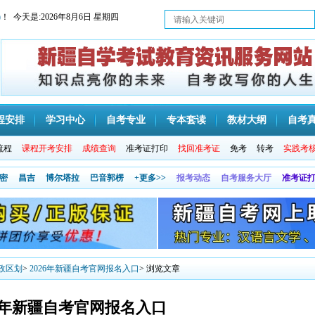
)
！ 今天是:
2026年8月6日 星期四
程安排
学习中心
自考专业
专本套读
教材大纲
自考
流程
课程开考安排
成绩查询
准考证打印
找回准考证
免考
转考
实践考
密
昌吉
博尔塔拉
巴音郭楞
+更多>>
报考动态
自考服务大厅
准考证
政区划
>
2026年新疆自考官网报名入口
> 浏览文章
26年新疆自考官网报名入口