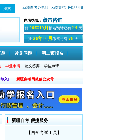
新疆自考办电话
|
RSS导航
|
网站地图
点击咨询
自考热线：
24
26年10月
距
报名预计还有
天
78
26年10月
距
考试还有
天
真题
常见问题
网上预报名
核
毕业申请
论文答辩
学位申请
打印入口
新疆自考网微信公众号
新疆自考-便捷服务
【自学考试工具】