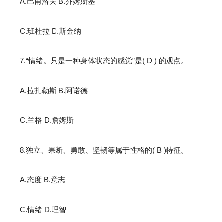
A.巴甫洛夫 B.乔姆斯基
C.班杜拉 D.斯金纳
7.“情绪。只是一种身体状态的感觉”是( D ) 的观点。
A.拉扎勒斯 B.阿诺德
C.兰格 D.詹姆斯
8.独立、果断、勇敢、坚韧等属于性格的( B )特征。
A.态度 B.意志
C.情绪 D.理智