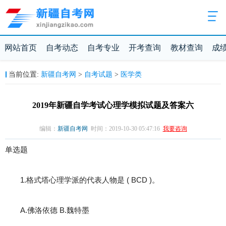
网站首页
自考动态
自考专业
开考查询
教材查询
成
新疆自考网
自考试题
医学类
当前位置:
>
>
2019年新疆自学考试心理学模拟试题及答案六
编辑：
新疆自考网
时间：2019-10-30 05:47:16
我要咨询
单选题
1.格式塔心理学派的代表人物是 ( BCD )。
A.佛洛依德 B.魏特墨