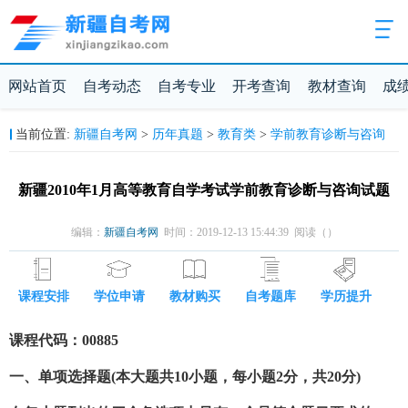
网站首页
自考动态
自考专业
开考查询
教材查询
成
新疆自考网
历年真题
教育类
学前教育诊断与咨询
当前位置:
>
>
>
新疆2010年1月高等教育自学考试学前教育诊断与咨询试题
编辑：
新疆自考网
时间：2019-12-13 15:44:39 阅读（
）
课程安排
学位申请
教材购买
自考题库
学历提升
课程代码：00885
一、单项选择题(本大题共10小题，每小题2分，共20分)