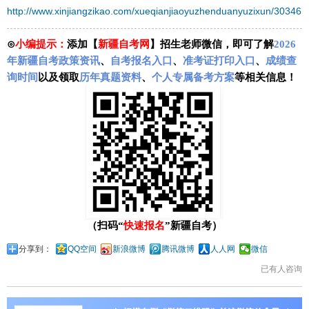
http://www.xinjiangzikao.com/xueqianjiaoyuzhenduanyuzixun/30346.h
⊙
小编提示：
添加【
新疆自考网
】招生老师微信，即可了解
2026
年新疆自考政策资讯
、
自考报名入口
、
准考证打印入口
、
成绩查
询时间
以及领取
历年真题资料
、
个人专属备考方案
等相关信息！
（扫码“
快速报名
”新疆自考）
分享到：
QQ空间
新浪微博
腾讯微博
人人网
微信
已有
人咨询