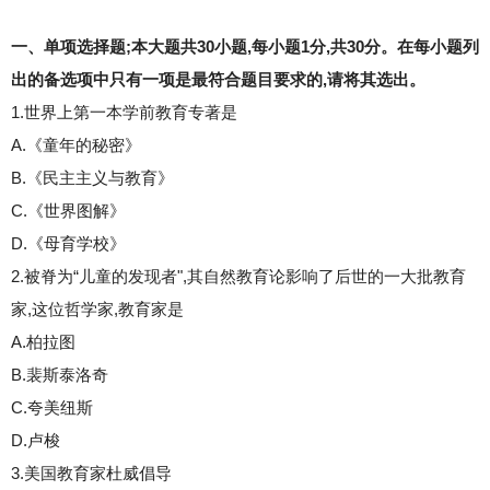
一、单项选择题;本大题共30小题,每小题1分,共30分。在每小题列
出的备选项中只有一项是最符合题目要求的,请将其选出。
1.世界上第一本学前教育专著是
A.《童年的秘密》
B.《民主主义与教育》
C.《世界图解》
D.《母育学校》
2.被脊为“儿童的发现者",其自然教育论影响了后世的一大批教育
家,这位哲学家,教育家是
A.柏拉图
B.裴斯泰洛奇
C.夸美纽斯
D.卢梭
3.美国教育家杜威倡导