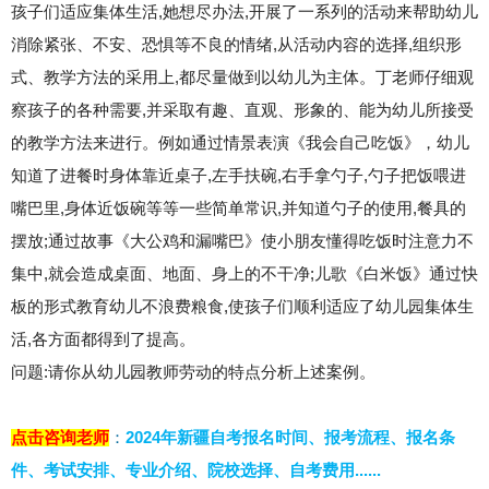
孩子们适应集体生活,她想尽办法,开展了一系列的活动来帮助幼儿
消除紧张、不安、恐惧等不良的情绪,从活动内容的选择,组织形
式、教学方法的采用上,都尽量做到以幼儿为主体。丁老师仔细观
察孩子的各种需要,并采取有趣、直观、形象的、能为幼儿所接受
的教学方法来进行。例如通过情景表演《我会自己吃饭》，幼儿
知道了进餐时身体靠近桌子,左手扶碗,右手拿勺子,勺子把饭喂进
嘴巴里,身体近饭碗等等一些简单常识,并知道勺子的使用,餐具的
摆放;通过故事《大公鸡和漏嘴巴》使小朋友懂得吃饭时注意力不
集中,就会造成桌面、地面、身上的不干净;儿歌《白米饭》通过快
板的形式教育幼儿不浪费粮食,使孩子们顺利适应了幼儿园集体生
活,各方面都得到了提高。
问题:请你从幼儿园教师劳动的特点分析上述案例。
点击咨询老师
：
2024年新疆自考报名时间、报考流程、报名条
件、考试安排、专业介绍、院校选择、自考费用
......