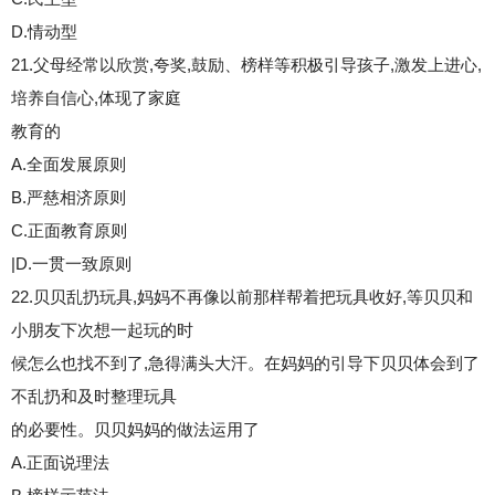
D.情动型
21.父母经常以欣赏,夸奖,鼓励、榜样等积极引导孩子,激发上进心,
培养自信心,体现了家庭
教育的
A.全面发展原则
B.严慈相济原则
C.正面教育原则
|D.一贯一致原则
22.贝贝乱扔玩具,妈妈不再像以前那样帮着把玩具收好,等贝贝和
小朋友下次想一起玩的时
候怎么也找不到了,急得满头大汗。在妈妈的引导下贝贝体会到了
不乱扔和及时整理玩具
的必要性。贝贝妈妈的做法运用了
A.正面说理法