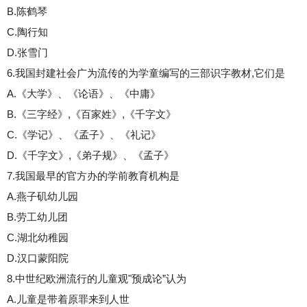
B.陈鹤琴
C.陶行知
D.张雪门
6.我国封建社会广为流传的为学童编写的三部识字教材,它们是
A.《大学》、《论语》、《中庸》
B.《三字经》,《百家姓》,《千字文》
C.《学记》、《孟子》、《礼记》
D.《千字文》,《弟子规》、《孟子》
7.我国最早的官方办的学前教育机构是
A.燕子矶幼儿园
B.劳工幼儿团
C.湖北幼稚园
D.汉口蒙阳院
8.中世纪欧洲流行的儿童观"预成论”认为
A.儿童是带着原罪来到人世