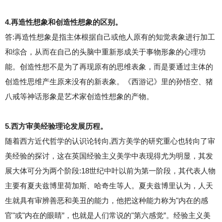
4.再造性想象和创造性想象的区别。
答:再造性想象是指主体根据自己或他人原有的知觉表象进行加工
和综合，从而在自己的头脑中重新形成关于事物形象的心理功
能。创造性想不是为了再现原有的思维表象，而是要通过主体的
创造性思维产生原来没有的新表象。《西游记》里的孙悟空、猪
八戒等神话形象是艺术家创造性想象的产物。
5.西方审美经验理论发展历程。
随着西方近代哲学的认识论转向,西方美学的研究重心也转向了审
美经验的探讨，这在英国经验主义美学中表现得尤为明显，其发
展大体可分为两个阶段:18世纪中叶以前为第一阶段，其代表人物
主要有夏夫兹博里荷加斯、哈奇生等人。夏夫兹博里认为，人天
生就具有审辨善恶和美丑的能力，他把这种能力称为"内在的感
官"或"内在的眼睛”，也就是人们常说的"第六感觉”。经验主义美