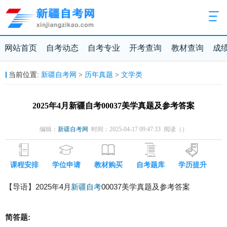
网站首页
自考动态
自考专业
开考查询
教材查询
成
新疆自考网
历年真题
文学类
当前位置:
>
>
2025年4月新疆自考00037美学真题及参考答案
编辑：
新疆自考网
时间：2025-04-17 09:47:33 阅读（
）
课程安排
学位申请
教材购买
自考题库
学历提升
【导语】2025年4月
新疆自考
00037美学真题及参考答案
简答题: