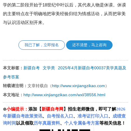
学的第二阶段开始于18世纪中叶以后，其代表人物是休谟。休谟
的主要特点在于明确地把审美经验归结为情感活动，从而把审美
与认识活动区别开来。
我已了解，立即报名
还不清楚，马上咨询
新疆自考
文学类
2025年4月新疆自考00037美学真题及
本文标签：
参考答案
http://www.xinjiangzikao.com
转载请注明：
文章转载自（
）
http://www.xinjiangzikao.com/wxl/38556.html
本文地址：
⊙
小编提示：
添加【
新疆自考网
】招生老师微信，即可了解
2026
年新疆自考政策资讯
、
自考报名入口
、
准考证打印入口
、
成绩查
询时间
以及领取
历年真题资料
、
个人专属备考方案
等相关信息！