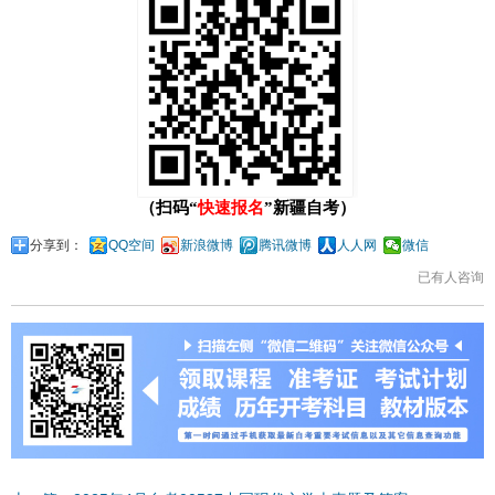
（扫码“
快速报名
”新疆自考）
分享到：
QQ空间
新浪微博
腾讯微博
人人网
微信
已有
人咨询