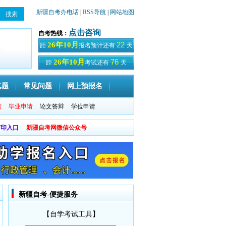
新疆自考办电话
|
RSS导航
|
网站地图
点击咨询
自考热线：
22
26年10月
距
报名预计还有
天
76
26年10月
距
考试还有
天
真题
常见问题
网上预报名
核
毕业申请
论文答辩
学位申请
打印入口
新疆自考网微信公众号
新疆自考-便捷服务
【自学考试工具】