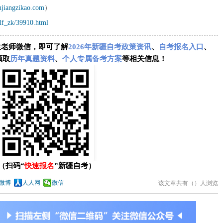
njiangzikao.com
）
tlf_zk/39910.html
生老师微信，即可了解
2026年新疆自考政策资讯
、
自考报名入口
、
领取
历年真题资料
、
个人专属备考方案
等相关信息！
（扫码“
快速报名
”新疆自考）
微博
人人网
微信
该文章共有（
）人浏览