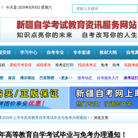
)
！ 今天是:
2026年8月8日 星期六
程安排
学习中心
自考专业
专本套读
教材大纲
自考
流程
课程开考安排
成绩查询
准考证打印
找回准考证
免考
转考
实践考
密
昌吉
博尔塔拉
巴音郭楞
+更多>>
报考动态
自考服务大厅
准考证
番2026年上半年高等教育自学考试毕业与免考办理通知！
> 浏览文章
上半年高等教育自学考试毕业与免考办理通知！