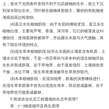
上，使水下光照条件变得不利于沉忒植物的生长，使之下沉
到深水部位生长。浮叶根生植物体形较大，聚积的有机物使
湖底抬高过程加快。
(4)直立水生植物阶段：由于水层的继续变浅，直立永生
植物出现，主要有芦苇、香蒲、泽泻等，它们的根茎发达纠
缠纹结，使湖底很快被填平，开始露出水面与大气接触，具
有了陆生环境的特点。
(5)湿生草本植物阶段;抬升出水面的土壤富含有机质，土
壤水分近于饱和，于是一些莎草科与禾本科的湿生植物开始
生长并形成群落。在干旱地带，由于蒸发强烈，土壤很快变
干燥，水位下降，医生草类逐渐被旱生草类所取代。
(6)木本植物阶段：在湿润地带，群落的演替继续进行，
在湿生草本群落中首先出现混生准本，而后形成森林。在干
旱地带也可能形成森林。
5 简述农业生态工程遵循的生态学原理?
答：(一)物质循环及再生原理