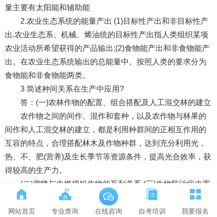
量主要有太阳能和辅助能
2.农业生态系统的能量产出 (1)目标性产出和非目标性产
出.农业生态系、机械、烯油统的目标性产出指人类组织某项
农业活动所希望获得的产品输出;(2)食物能产出和非食物能产
出。在农业生态系统输出的总能量中。按照人类的要求分为
食物能和非食物能两类。
3 简述种间关系在生产中应用?
答：(一)农林作物的配置、组合搭配及人工混交林的建立
农作物之间的间作、混作和套种，以及农作物与林果的
间作和人工混交林的建立，都是利用种群间的正相互作用的
互容的特点，合理搭配林木及作物种群，达到充分利用光，
热、不、肥(营养)及生长季节等资源条件，提高光合效率，获
得较高的生产力。
(二)蜜蜂与虫媒授粉作物的互利关系 (三)生物防治病虫害
及杂草 生物防治病虫害;生物防除杂草。
4 简述水生演替系列。
网站首页
专业查询
自考培训
我要报名
在线咨询