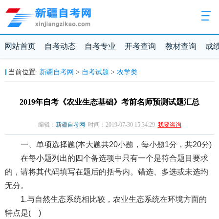
网站首页
自考动态
自考专业
开考查询
教材查询
成
新疆自考网
自考试题
农学类
当前位置:
>
>
2019年自考《农业生态基础》考前名师预测试题汇总
编辑：
新疆自考网
时间：2019-07-30 15:34:29
我要咨询
一、单项选择题(本大题共20小题，每小题1分，共20分)
在每小题列出的四个备选项中只有一个是符合题目要求
的，请将其代码填写在题后的括号内。错选、多选或未选均
无分。
1.与自然生态系统相比较，农业生态系统在环境方面的
特点是( )