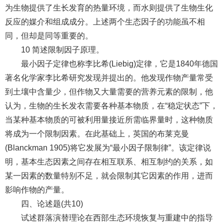
为生物提供了生长发育的热量环境，而水则提供了生物生化
反应的媒介和组成成分。上述两个生态因子的功能虽不相
同，但却是同等重要的。
10 简述限制因子原理。
最小因子定律也称李比希(Liebig)定律，它是1840年德国
著名化学家李比希研究发现并提出的。他发现作物产量常受
到土壤中含量少，但作物又大量需要的营养元素的限制，他
认为，生物的生长发衣需要各种基本物质，在“稳定状态”下，
当某种基本物质的可被利用量接近所需临界量时，这种物质
将成为一个限制因素。在此基础上，英国的布莱克曼
(Blanckman 1905)将它发展为“最小因子限制律”。该定律说
明，基本生态因素之间存在相互联系、相互制约的关系，如
某一因素的数量特别不足，就会限制其它因素的作用，进而
影响作物的产量。
四、论述题(共10)
试述群落演替理论在西部生态环境恢复与重建中的指导