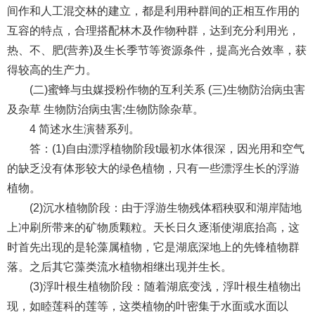
间作和人工混交林的建立，都是利用种群间的正相互作用的
互容的特点，合理搭配林木及作物种群，达到充分利用光，
热、不、肥(营养)及生长季节等资源条件，提高光合效率，获
得较高的生产力。
(二)蜜蜂与虫媒授粉作物的互利关系 (三)生物防治病虫害
及杂草 生物防治病虫害;生物防除杂草。
4 简述水生演替系列。
答：(1)自由漂浮植物阶段t最初水体很深，因光用和空气
的缺乏没有体形较大的绿色植物，只有一些漂浮生长的浮游
植物。
(2)沉水植物阶段：由于浮游生物残体稻秧驭和湖岸陆地
上冲刷所带来的矿物质颗粒。天长日久逐渐使湖底抬高，这
时首先出现的是轮藻属植物，它是湖底深地上的先锋植物群
落。之后其它藻类流水植物相继出现并生长。
(3)浮叶根生植物阶段：随着湖底变浅，浮叶根生植物出
现，如睦莲科的莲等，这类植物的叶密集于水面或水面以