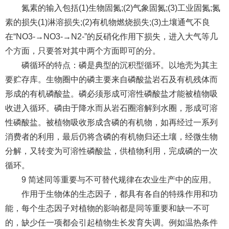
氮素的输入包括(1)生物固氮;(2)气象固氮;(3)工业固氮;氮
素的损失(1)淋溶损失;(2)有机物燃烧损失;(3)土壤通气不良
在“NO3-→NO3-→N2-”的反硝化作用下损失，进入大气等几
个方面，只要答对其中两个方面即可的分。
磷循环的特点：磷是典型的沉积型循环。以地壳为其主
要贮存库。生物圈中的磷主要来自磷酸盐岩石及有机残体而
形成的有机磷酸盐。磷必须形成可溶性磷酸盐才能被植物吸
收进入循环。磷由于降水而从岩石圈溶解到水圈，形成可溶
性磷酸盐。被植物吸收形成含磷的有机物，如再经过一系列
消费者的利用，最后仍将含磷的有机物归还土壤，经微生物
分解，又转变为可溶性磷酸盐，供植物利用，完成磷的一次
循环。
9 简述同等重要与不可替代规律在农业生产中的应用。
作用于生物体的生态因子，都具有各自的特殊作用和功
能，每个生态因子对植物的影响都是同等重要和缺一不可
的，缺少任一项都会引起植物生长发育失调。例如温热条件