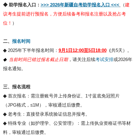
◆ 助学报名入口：
>>> 2026年新疆自考助学报名入口 <<<
（
建
议考生提前进行预报名，方便后续备考和报名注册以及抢占考
位！
）
二、
报名时间
◆
‌2025年下半年报名时间‌：
9月1日12:00至5日18:00
（
共5天）‌。
◆
当前时间已错过报名截止日期
，请关注后续
考试安排
或2026年
报名通知。
三、报名流程
◆
‌首次报名‌：需注册账号并上传身份证、1寸蓝底免冠照片
（JPG格式，≤1M），审核通过后缴费‌。
◆
老考生‌：直接登录系统验证信息并报考‌。‌
◆
特殊专业‌（如护理学、公安管理）：需上传执业资格证书等材
料，审核通过后缴费‌。