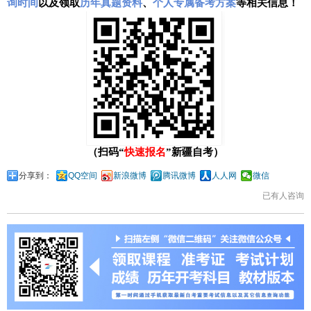
询时间
以及领取
历年真题资料
、
个人专属备考方案
等相关信息！
（扫码“
快速报名
”新疆自考）
分享到：
QQ空间
新浪微博
腾讯微博
人人网
微信
已有
人咨询