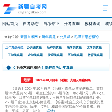
网站首页
自考动态
自考专业
开考查询
教材查询
成
当前位置:
新疆自考网
>
历年真题
>
公共课
>
毛泽东思想概论
历年真题分类:
公共课真题
经济类真题
法学类真题
文学类真题
工学类真题
农学类真题
管理类真题
医学类真题
教育类真题
《
毛泽东思想概论
》课程自考历年真题
最新
​2024年10月自考《毛概》真题及答案解析
【导语】2024年10月自考《毛概》真题及答案解析二、简答
题:本大题共7小题，考生任选其中5题作答，每小题7分，共35分。
如果考生回答的题目超过5题，只按考生回答题目的前5题计分。
26.[题干]社会主义核心价值观。【答案]社会主义核心价值观的基
本内容是:富强、民主、文明、和谐是国家层面的价值要求。自
由、平等、公正、法治...
...[详情]