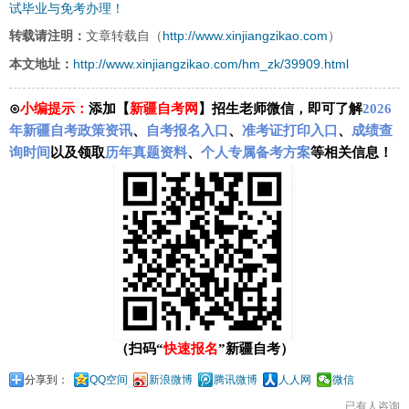
试毕业与免考办理！
http://www.xinjiangzikao.com
转载请注明：
文章转载自（
）
http://www.xinjiangzikao.com/hm_zk/39909.html
本文地址：
⊙
小编提示：
添加【
新疆自考网
】招生老师微信，即可了解
2026
年新疆自考政策资讯
、
自考报名入口
、
准考证打印入口
、
成绩查
询时间
以及领取
历年真题资料
、
个人专属备考方案
等相关信息！
（扫码“
快速报名
”新疆自考）
分享到：
QQ空间
新浪微博
腾讯微博
人人网
微信
已有
人咨询