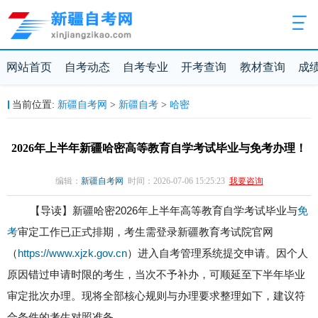
网站首页
自考动态
自考专业
开考查询
教材查询
成
新疆自考网
新疆自考
哈密
当前位置:
>
>
2026年上半年新疆哈密高等教育自学考试毕业与免考办理！
编辑：
新疆自考网
时间：2026-07-06 15:25:23
我要咨询
【导读】新疆哈密2026年上半年高等教育自学考试毕业与
免
考
审定工作已正式排期，考生需登录新疆教育考试院官网
（
https://www.xjzk.gov.cn
）进入自考管理系统提交申请。因个人
原因错过申请时限的考生，当次不予补办，可顺延至下半年毕业
审定批次办理。现将全部核心规则与办理要求整理如下，建议符
合条件的考生对照准备。