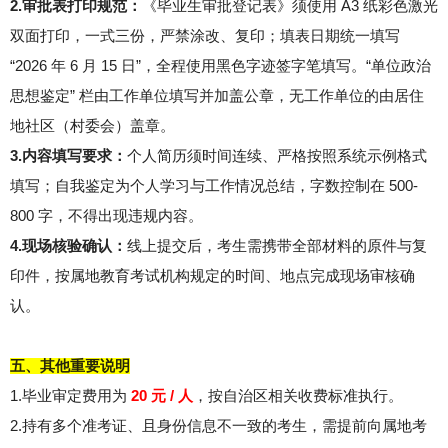
2.审批表打印规范：
《毕业生审批登记表》须使用 A3 纸彩色激光
双面打印，一式三份，严禁涂改、复印；填表日期统一填写
“2026 年 6 月 15 日”，全程使用黑色字迹签字笔填写。“单位政治
思想鉴定” 栏由工作单位填写并加盖公章，无工作单位的由居住
地社区（村委会）盖章。
3.内容填写要求：
个人简历须时间连续、严格按照系统示例格式
填写；自我鉴定为个人学习与工作情况总结，字数控制在 500-
800 字，不得出现违规内容。
4.现场核验确认：
线上提交后，考生需携带全部材料的原件与复
印件，按属地教育考试机构规定的时间、地点完成现场审核确
认。
五、其他重要说明
1.毕业审定费用为
20 元 / 人
，按自治区相关收费标准执行。
2.持有多个准考证、且身份信息不一致的考生，需提前向属地考