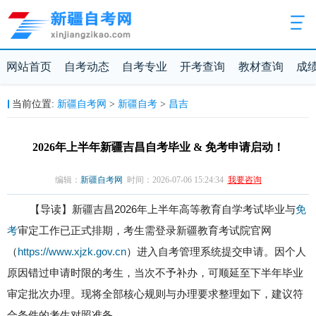
网站首页
自考动态
自考专业
开考查询
教材查询
成
新疆自考网
新疆自考
昌吉
当前位置:
>
>
2026年上半年新疆吉昌自考毕业 & 免考申请启动！
编辑：
新疆自考网
时间：2026-07-06 15:24:34
我要咨询
【导读】新疆吉昌2026年上半年高等教育自学考试毕业与
免
考
审定工作已正式排期，考生需登录新疆教育考试院官网
（
https://www.xjzk.gov.cn
）进入自考管理系统提交申请。因个人
原因错过申请时限的考生，当次不予补办，可顺延至下半年毕业
审定批次办理。现将全部核心规则与办理要求整理如下，建议符
合条件的考生对照准备。