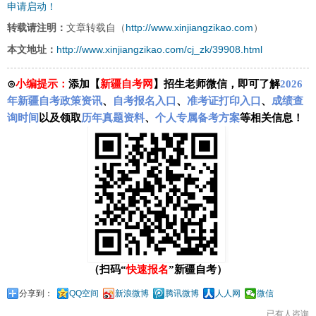
申请启动！
http://www.xinjiangzikao.com
转载请注明：
文章转载自（
）
http://www.xinjiangzikao.com/cj_zk/39908.html
本文地址：
⊙
小编提示：
添加【
新疆自考网
】招生老师微信，即可了解
2026
年新疆自考政策资讯
、
自考报名入口
、
准考证打印入口
、
成绩查
询时间
以及领取
历年真题资料
、
个人专属备考方案
等相关信息！
（扫码“
快速报名
”新疆自考）
分享到：
QQ空间
新浪微博
腾讯微博
人人网
微信
已有
人咨询