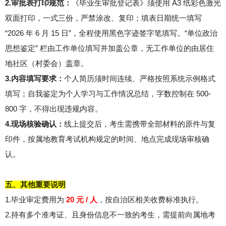
2.审批表打印规范：
《毕业生审批登记表》须使用 A3 纸彩色激光
双面打印，一式三份，严禁涂改、复印；填表日期统一填写
“2026 年 6 月 15 日”，全程使用黑色字迹签字笔填写。“单位政治
思想鉴定” 栏由工作单位填写并加盖公章，无工作单位的由居住
地社区（村委会）盖章。
3.内容填写要求：
个人简历须时间连续、严格按照系统示例格式
填写；自我鉴定为个人学习与工作情况总结，字数控制在 500-
800 字，不得出现违规内容。
4.现场核验确认：
线上提交后，考生需携带全部材料的原件与复
印件，按属地教育考试机构规定的时间、地点完成现场审核确
认。
五、其他重要说明
1.毕业审定费用为
20 元 / 人
，按自治区相关收费标准执行。
2.持有多个准考证、且身份信息不一致的考生，需提前向属地考