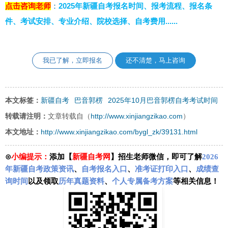
点击咨询老师
：
2025年新疆自考报名时间、报考流程、报名条
件、考试安排、专业介绍、院校选择、自考费用
......
我已了解，立即报名
还不清楚，马上咨询
新疆自考
巴音郭楞
2025年10月巴音郭楞自考考试时间
本文标签：
http://www.xinjiangzikao.com
转载请注明：
文章转载自（
）
http://www.xinjiangzikao.com/bygl_zk/39131.html
本文地址：
⊙
小编提示：
添加【
新疆自考网
】招生老师微信，即可了解
2026
年新疆自考政策资讯
、
自考报名入口
、
准考证打印入口
、
成绩查
询时间
以及领取
历年真题资料
、
个人专属备考方案
等相关信息！