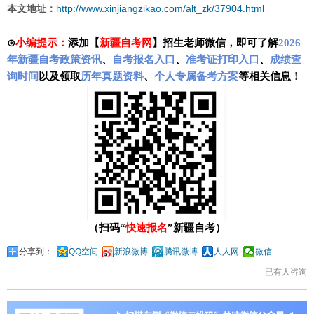
http://www.xinjiangzikao.com/alt_zk/37904.html
本文地址：
⊙
小编提示：
添加【
新疆自考网
】招生老师微信，即可了解
2026
年新疆自考政策资讯
、
自考报名入口
、
准考证打印入口
、
成绩查
询时间
以及领取
历年真题资料
、
个人专属备考方案
等相关信息！
（扫码“
快速报名
”新疆自考）
分享到：
QQ空间
新浪微博
腾讯微博
人人网
微信
已有
人咨询