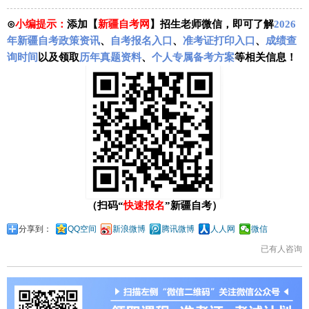
⊙
小编提示：
添加【
新疆自考网
】招生老师微信，即可了解
2026
年新疆自考政策资讯
、
自考报名入口
、
准考证打印入口
、
成绩查
询时间
以及领取
历年真题资料
、
个人专属备考方案
等相关信息！
（扫码“
快速报名
”新疆自考）
分享到：
QQ空间
新浪微博
腾讯微博
人人网
微信
已有
人咨询