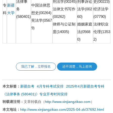
法律事
刑法学(00245)
刑事诉讼
史(00223)
专
新疆
中国法律思
务
法律文书写作
法学(002
经济法学
科
大学
想史(00264)
(580401)
(00262)
60)
(07790)
宪法学(0567
律师与公证制
婚姻家庭
法律职业
9)
度(14005)
法(0568
伦理(1353
0)
2)
我已了解，立即报名
还不清楚，马上咨询
新疆自考
4月专科考试安排
2025年4月新疆自考专科
本文标签：
《法律事务 (580401)》专业开考时间安排
http://www.xinjiangzikao.com
转载请注明：
文章转载自（
）
http://www.xinjiangzikao.com/2025-04-zk/37692.html
本文地址：