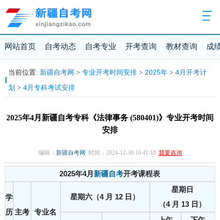
网站首页
自考动态
自考专业
开考查询
教材查询
成
新疆自考网
专业开考时间安排
2025年
4月开考计
当前位置:
>
>
>
划
4月专科考试安排
>
2025年4月新疆自考专科《法律事务 (580401)》专业开考时间
安排
编辑：
新疆自考网
时间：2024-12-30 10:41:10
我要咨询
2025年4月
新疆自考
开考课程表
星期日
星期六（4 月 12 日）
学
（4 月 13 日）
历
主考
专业名
上午
下午