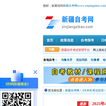
您好，欢迎访问
新疆自考网(www.xinjiangzikao.com
首页
政策信息
自考报考
日
新疆自学考试管理平台
网上报名
各地自考：
乌鲁木齐
克拉玛依
吐鲁番
哈
《扫码快速报名》
《扫码快速报名》
您当前位置：
新疆自考网
>
4月本科考试安排
>
202
最新