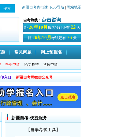
新疆自考办电话
|
RSS导航
|
网站地图
点击咨询
自考热线：
22
26年10月
距
报名预计还有
天
76
26年10月
距
考试还有
天
真题
常见问题
网上预报名
核
毕业申请
论文答辩
学位申请
打印入口
新疆自考网微信公众号
新疆自考-便捷服务
【自学考试工具】