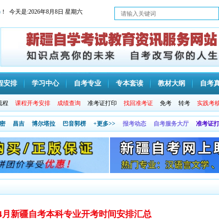
)
！ 今天是:
2026年8月8日 星期六
程安排
学习中心
自考专业
专本套读
教材大纲
自考
流程
课程开考安排
成绩查询
准考证打印
找回准考证
免考
转考
实践考
密
昌吉
博尔塔拉
巴音郭楞
+更多>>
报考动态
自考服务大厅
准考证
5年4月新疆自考本科专业开考时间安排汇总