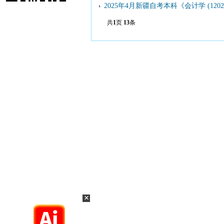
2025年4月新疆自考本科《会计学 (12
共
1
页
13
条
×
×